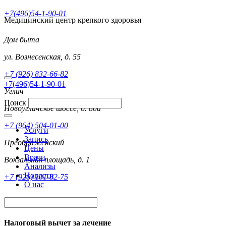
+7(496)54-1-90-01
Медицинский центр крепкого здоровья
Дом быта
ул. Вознесенская, д. 55
+7 (926) 832-66-82
+7(496)54-1-90-01
Углич
Поиск
Новоугличское шоссе, д. 80а
+7 (964) 504-01-00
Услуги
Запись
Преображенский
Цены
Врачи
Вокзальная площадь, д. 1
Анализы
Новости
+7 (926) 101-82-75
О нас
Налоговый вычет за лечение