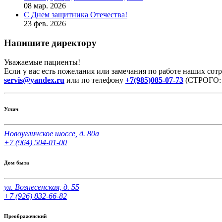
08 мар. 2026
С Днем защитника Отечества!
23 фев. 2026
Напишите директору
Уважаемые пациенты!
Если у вас есть пожелания или замечания по работе наших со
servis@yandex.ru
или по телефону
+7(985)085-07-73
(СТРОГО: п
Углич
Новоугличское шоссе, д. 80а
+7 (964) 504-01-00
Дом быта
ул. Вознесенская, д. 55
+7 (926) 832-66-82
Преображенский