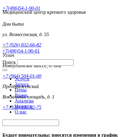
+7(496)54-1-90-01
Медицинский центр крепкого здоровья
Дом быта
ул. Вознесенская, д. 55
+7 (926) 832-66-82
+7(496)54-1-90-01
Углич
Поиск
Новоугличское шоссе, д. 80а
+7 (964) 504-01-00
Услуги
Запись
Преображенский
Цены
Врачи
Вокзальная площадь, д. 1
Анализы
Новости
+7 (926) 101-82-75
О нас
Будьте внимательны: вносятся изменения в график