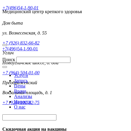
+7(496)54-1-90-01
Медицинский центр крепкого здоровья
Дом быта
ул. Вознесенская, д. 55
+7 (926) 832-66-82
+7(496)54-1-90-01
Углич
Поиск
Новоугличское шоссе, д. 80а
+7 (964) 504-01-00
Услуги
Запись
Преображенский
Цены
Врачи
Вокзальная площадь, д. 1
Анализы
Новости
+7 (926) 101-82-75
О нас
Скидочная акция на вакцины